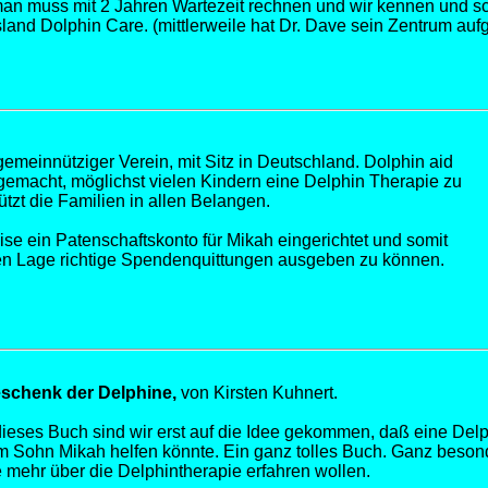
an muss mit 2 Jahren Wartezeit rechnen und wir kennen und sc
sland Dolphin Care. (mittlerweile hat Dr. Dave sein Zentrum au
 gemeinnütziger Verein, mit Sitz in Deutschland. Dolphin aid
 gemacht, möglichst vielen Kindern eine Delphin Therapie zu
tzt die Familien in allen Belangen.
ise ein Patenschaftskonto für Mikah eingerichtet und somit
chen Lage richtige Spendenquittungen ausgeben zu können.
schenk der Delphine,
von Kirsten Kuhnert.
ieses Buch sind wir erst auf die Idee gekommen, daß eine Del
 Sohn Mikah helfen könnte. Ein ganz tolles Buch. Ganz besond
ie mehr über die Delphintherapie erfahren wollen.