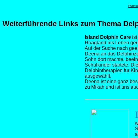
Startse
Weiterführende Links zum Thema Delph
Island Dolphin Care
ist
Hoagland ins Leben ger
Auf der Suche nach gee
Deena an das Delphinzen
Sohn dort machte, beei
Schulkinder startete. Di
Delphintherapien für Kin
ausgewählt.
Deena ist eine ganz bes
zu Mikah und ist uns au
w
S
a