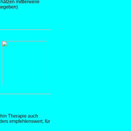
hätzen mittlerweile
fgegeben)
phin Therapie auch
ers empfehlenswert, für